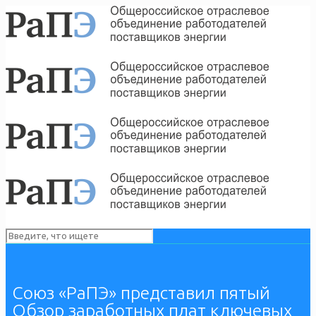
Союз «РаПЭ» представил пятый
Обзор заработных плат ключевых