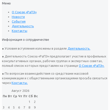
Меню
О Союзе «РаПЭ»
Новости
События
Деятельность
Контакты
Информация о сотрудничестве
● Условия вступления изложены в разделе
Деятельность.
● Деятельность Союза «РаПЭ» предполагает участие в профильных
консультативных органах, рабочих группах и экспертных советах,
полный список которых представлен на странице
О Союзе «РаПЭ».
● По вопросам взаимодействия со средствами массовой
коммуникации и с общественными организациями просьба связаться
через
Контакты.
Август 2026
Пн
Вт
Ср
Чт
Пт
Сб
Вс
1
2
3
4
5
6
7
8
9