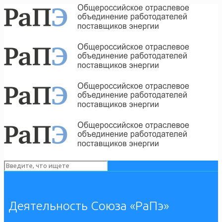
Деятельность Союза «РаПэ»