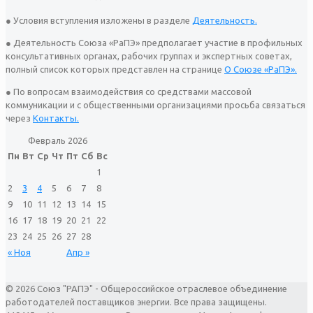
● Условия вступления изложены в разделе
Деятельность.
● Деятельность Союза «РаПЭ» предполагает участие в профильных
консультативных органах, рабочих группах и экспертных советах,
полный список которых представлен на странице
О Союзе «РаПЭ».
● По вопросам взаимодействия со средствами массовой
коммуникации и с общественными организациями просьба связаться
через
Контакты.
Февраль 2026
Пн
Вт
Ср
Чт
Пт
Сб
Вс
1
2
3
4
5
6
7
8
9
10
11
12
13
14
15
16
17
18
19
20
21
22
23
24
25
26
27
28
« Ноя
Апр »
© 2026 Союз "РАПЭ" - Общероссийское отраслевое объединение
работодателей поставщиков энергии. Все права защищены.