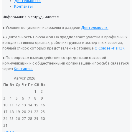
Деятельность
Контакты
Информация о сотрудничестве
● Условия вступления изложены в разделе
Деятельность.
● Деятельность Союза «РаПЭ» предполагает участие в профильных
консультативных органах, рабочих группах и экспертных советах,
полный список которых представлен на странице
О Союзе «РаПЭ».
● По вопросам взаимодействия со средствами массовой
коммуникации и с общественными организациями просьба связаться
через
Контакты.
Август 2026
Пн
Вт
Ср
Чт
Пт
Сб
Вс
1
2
3
4
5
6
7
8
9
10
11
12
13
14
15
16
17
18
19
20
21
22
23
24
25
26
27
28
29
30
31