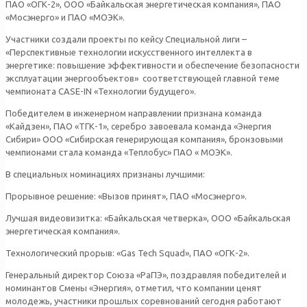
ПАО «ОГК-2», ООО «Байкальская энергетическая компания», ПАО
«Мосэнерго» и ПАО «МОЭК».
Участники создали проекты по кейсу Специальной лиги –
«Перспективные технологии искусственного интеллекта в
энергетике: повышение эффективности и обеспечение безопасности
эксплуатации энергообъектов» соответствующей главной теме
чемпионата CASE-IN «Технологии будущего».
Победителем в инженерном направлении признана команда
«Кайдзен», ПАО «ТГК-1», серебро завоевала команда «Энергия
Сибири» ООО «Сибирская генерирующая компания», бронзовыми
чемпионами стала команда «Теплобус» ПАО « МОЭК».
В специальных номинациях признаны лучшими:
Прорывное решение: «Вызов принят», ПАО «Мосэнерго».
Лучшая видеовизитка: «Байкальская четверка», ООО «Байкальская
энергетическая компания».
Технологический прорыв: «Gas Tech Squad», ПАО «ОГК-2».
Генеральный директор Союза «РаПЭ», поздравляя победителей и
номинантов Смены «Энергия», отметил, что компании ценят
молодежь, участники прошлых соревнований сегодня работают