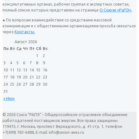
консультативных органах, рабочих группах и экспертных советах,
полный список которых представлен на странице
О Союзе «РаПЭ».
● По вопросам взаимодействия со средствами массовой
коммуникации и с общественными организациями просьба связаться
через
Контакты.
Август 2026
Пн
Вт
Ср
Чт
Пт
Сб
Вс
1
2
3
4
5
6
7
8
9
10
11
12
13
14
15
16
17
18
19
20
21
22
23
24
25
26
27
28
29
30
31
« Июн
© 2026 Союз "РАПЭ" - Общероссийское отраслевое объединение
работодателей поставщиков энергии. Все права защищены.
119415, г. Москва, проспект Вернадского, д. 41 стр. 1, телефон
+7(499) 783-6488, E-mail: info@union-aees.ru