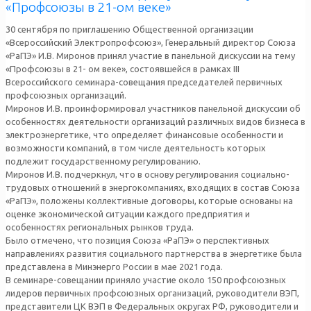
«Профсоюзы в 21-ом веке»
30 сентября по приглашению Общественной организации
«Всероссийский Электропрофсоюз», Генеральный директор Союза
«РаПЭ» И.В. Миронов принял участие в панельной дискуссии на тему
«Профсоюзы в 21- ом веке», состоявшейся в рамках III
Всероссийского семинара-совещания председателей первичных
профсоюзных организаций.
Миронов И.В. проинформировал участников панельной дискуссии об
особенностях деятельности организаций различных видов бизнеса в
электроэнергетике, что определяет финансовые особенности и
возможности компаний, в том числе деятельность которых
подлежит государственному регулированию.
Миронов И.В. подчеркнул, что в основу регулирования социально-
трудовых отношений в энергокомпаниях, входящих в состав Союза
«РаПЭ», положены коллективные договоры, которые основаны на
оценке экономической ситуации каждого предприятия и
особенностях региональных рынков труда.
Было отмечено, что позиция Союза «РаПЭ» о перспективных
направлениях развития социального партнерства в энергетике была
представлена в Минэнерго России в мае 2021 года.
В семинаре-совещании приняло участие около 150 профсоюзных
лидеров первичных профсоюзных организаций, руководители ВЭП,
представители ЦК ВЭП в Федеральных округах РФ, руководители и