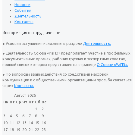
Новости
События
Деятельность
Контакты
Информация о сотрудничестве
● Условия вступления изложены в разделе
Деятельность.
● Деятельность Союза «РаПЭ» предполагает участие в профильных
консультативных органах, рабочих группах и экспертных советах,
полный список которых представлен на странице
О Союзе «РаПЭ».
● По вопросам взаимодействия со средствами массовой
коммуникации и с общественными организациями просьба связаться
через
Контакты.
Август 2026
Пн
Вт
Ср
Чт
Пт
Сб
Вс
1
2
3
4
5
6
7
8
9
10
11
12
13
14
15
16
17
18
19
20
21
22
23