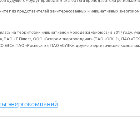
ков будущего» будут проводить эксперты и преподаватели региональног
итет из представителей заинтересованных и инициативных энергоком
лась на территории инициативной молодежи «Бирюса» в 2017 году, учас
 ПАО «Т Плюс», ООО «Газпром энергохолдинг» (ПАО «ОГК-2», ПАО «ТГК-
О ЕЭС», ПАО «Роснефть», ПАО «СУЭК», другие энергетические компании.
оты энергокомпаний