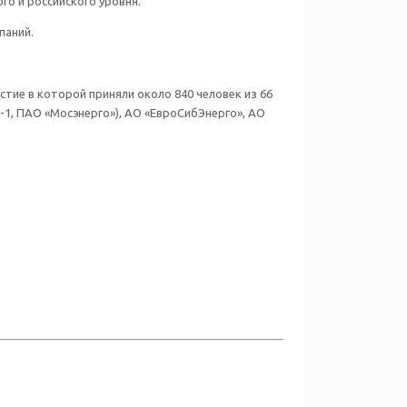
о и российского уровня.
паний.
тие в которой приняли около 840 человек из 66
1, ПАО «Мосэнерго»), АО «ЕвроСибЭнерго», АО