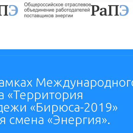
 рамках Международног
а «Территория
дежи «Бирюса-2019»
я смена «Энергия».