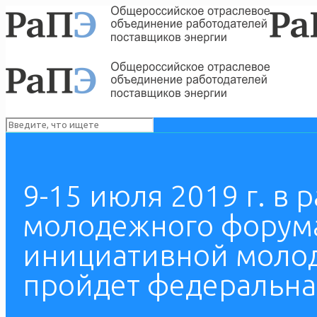
9-15 июля 2019 г. в
молодежного форум
инициативной моло
пройдет федеральна