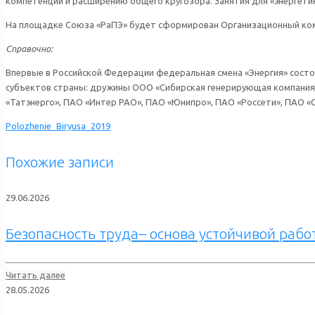
компетенций и расширению общего кругозора. Занятия для «энергети
На площадке Союза «РаПЭ» будет сформирован Организационный ком
Справочно:
Впервые в Российской Федерации федеральная смена «Энергия» состоя
субъектов страны: дружины ООО «Сибирская генерирующая компания»,
«Татэнерго», ПАО «Интер РАО», ПАО «Юнипро», ПАО «Россети», ПАО «С
Polozhenie_Biryusa_2019
Похожие записи
29.06.2026
Безопасность труда– основа устойчивой раб
Читать далее
28.05.2026