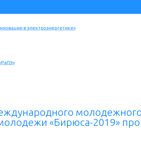
«Инновации в электроэнергетике»
 «РаПЭ»
х Международного молодежног
молодежи «Бирюса-2019» пр